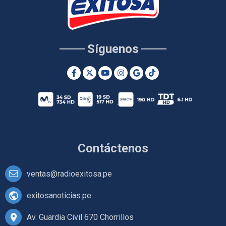
Síguenos
Contáctenos
ventas@radioexitosa.pe
exitosanoticias.pe
Av. Guardia Civil 670 Chorrillos