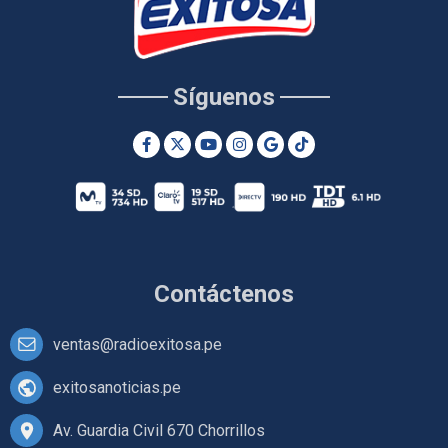
Síguenos
Contáctenos
ventas@radioexitosa.pe
exitosanoticias.pe
Av. Guardia Civil 670 Chorrillos