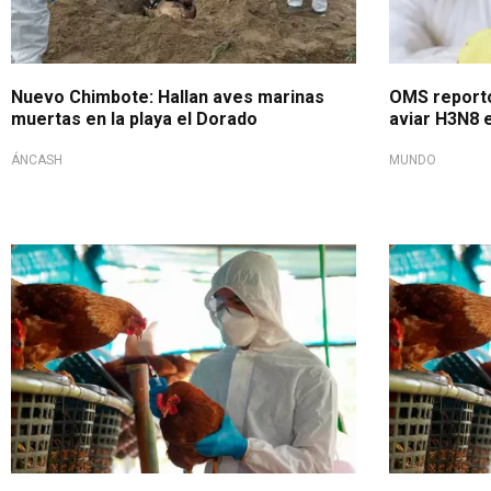
Nuevo Chimbote: Hallan aves marinas
OMS reportó
muertas en la playa el Dorado
aviar H3N8 
ÁNCASH
MUNDO
Inmunización a aves
Se implemen