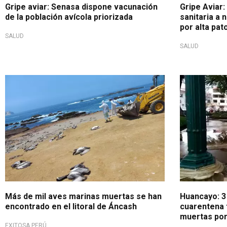
Gripe aviar: Senasa dispone vacunación
Gripe Aviar
de la población avícola priorizada
sanitaria a 
por alta pat
SALUD
SALUD
Gripe Aviar
Casos en a
Más de mil aves marinas muertas se han
Huancayo: 3
encontrado en el litoral de Áncash
cuarentena 
muertas por
EXITOSA PERÚ