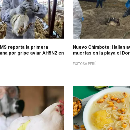
OMS reporta la primera
Nuevo Chimbote: Hallan a
na por gripe aviar AH5N2 en
muertas en la playa el Do
EXITOSA PERÚ
Tras advertencia de Avisur