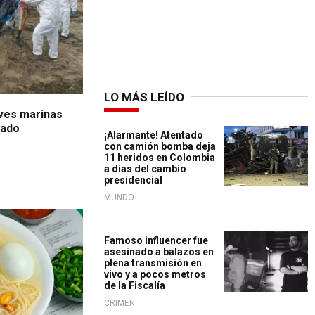
LO MÁS LEÍDO
ves marinas
rado
¡Alarmante! Atentado
con camión bomba deja
11 heridos en Colombia
a días del cambio
presidencial
MUNDO
Famoso influencer fue
asesinado a balazos en
plena transmisión en
vivo y a pocos metros
de la Fiscalía
CRIMEN