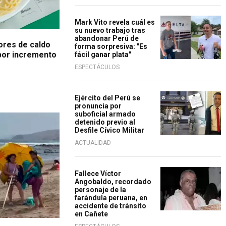
Mark Vito revela cuál es
su nuevo trabajo tras
abandonar Perú de
ores de caldo
forma sorpresiva: "Es
 por incremento
fácil ganar plata"
ESPECTÁCULOS
Ejército del Perú se
pronuncia por
suboficial armado
detenido previo al
Desfile Cívico Militar
ACTUALIDAD
Fallece Víctor
Angobaldo, recordado
personaje de la
farándula peruana, en
accidente de tránsito
en Cañete