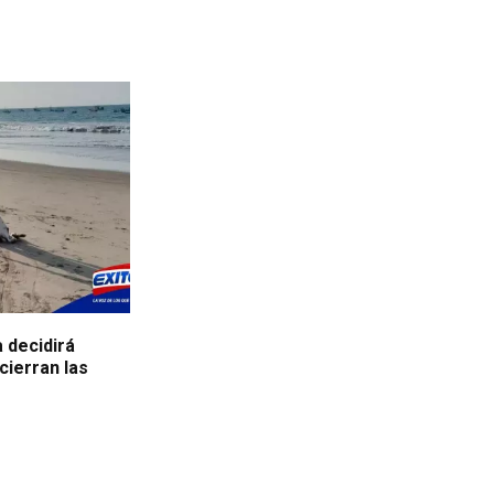
a decidirá
cierran las