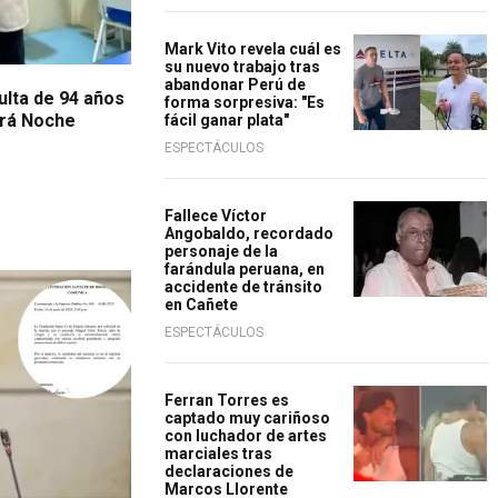
Mark Vito revela cuál es
su nuevo trabajo tras
abandonar Perú de
ulta de 94 años
forma sorpresiva: "Es
ará Noche
fácil ganar plata"
ESPECTÁCULOS
Fallece Víctor
Angobaldo, recordado
personaje de la
farándula peruana, en
accidente de tránsito
inar
en Cañete
ESPECTÁCULOS
Ferran Torres es
captado muy cariñoso
con luchador de artes
marciales tras
declaraciones de
Marcos Llorente