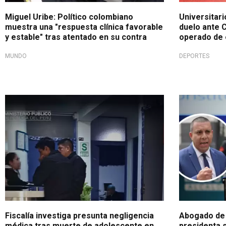
Miguel Uribe: Político colombiano
Universitari
muestra una "respuesta clínica favorable
duelo ante 
y estable" tras atentado en su contra
operado de
MUNDO
DEPORTES
Toma de declaraciones
Entrevista e
Fiscalía investiga presunta negligencia
Abogado de 
médica tras muerte de adolescente en
presidenta 