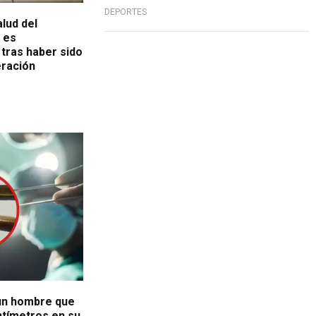
DEPORTES
alud del
 es
tras haber sido
eración
un hombre que
ntímetros en su