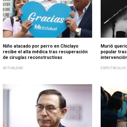
Niño atacado por perro en Chiclayo
Murió queri
recibe el alta médica tras recuperación
popular tra
de cirugías reconstructivas
intervención
ACTUALIDAD
ESPECTÁCULOS
Se encuentra hospitalizado
Cayeron infr