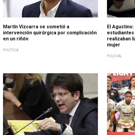
Martín Vizcarra se sometió a
El Agustino:
intervención quirúrgica por complicación
estudiantes
en un riñón
realizaban l
mujer
POLÍTICA
POLICIAL
El 7 de junio intentaron acabar con su vida
Nadie lo es