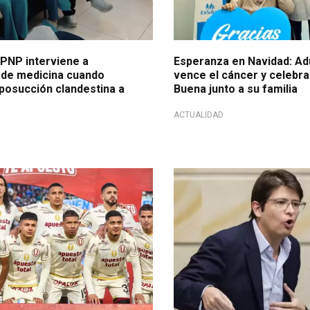
 PNP interviene a
Esperanza en Navidad: Ad
 de medicina cuando
vence el cáncer y celebr
iposucción clandestina a
Buena junto a su familia
ACTUALIDAD
peraba
El 7 de junio lo intentaron ases