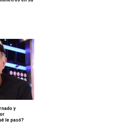
rnado y
or
ué le pasó?