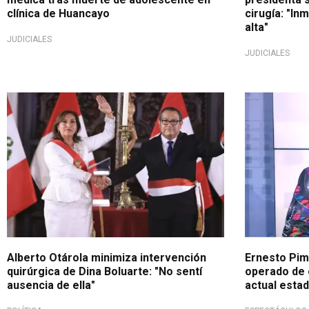
clínica de Huancayo
cirugía: "In
alta"
JUDICIALES
JUDICIALES
Desde el Congreso
Se salvó
Alberto Otárola minimiza intervención
Ernesto Pim
quirúrgica de Dina Boluarte: "No sentí
operado de 
ausencia de ella"
actual estad