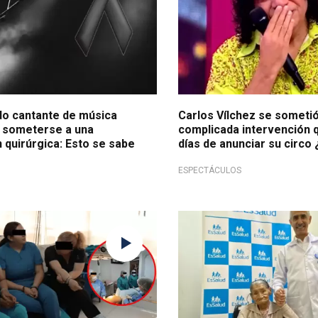
do cantante de música
Carlos Vílchez se sometió
s someterse a una
complicada intervención q
 quirúrgica: Esto se sabe
días de anunciar su circo
ESPECTÁCULOS
aganti
Milagro navideño