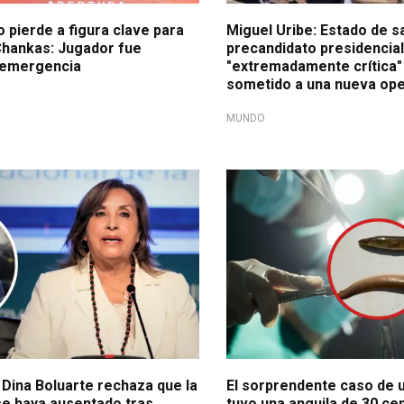
o pierde a figura clave para
Miguel Uribe: Estado de s
Chankas: Jugador fue
precandidato presidencial
 emergencia
"extremadamente crítica" 
sometido a una nueva op
MUNDO
n Exitosa
Caso médico en Vietnam
Dina Boluarte rechaza que la
El sorprendente caso de 
se haya ausentado tras
tuvo una anguila de 30 ce