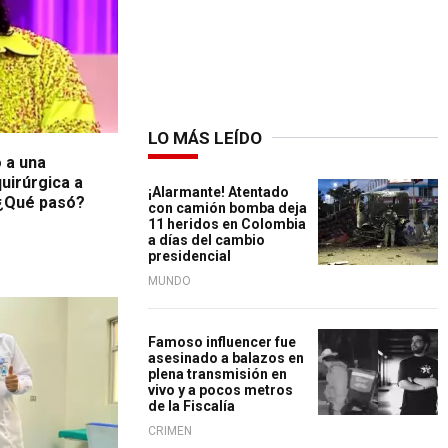
LO MÁS LEÍDO
 a una
uirúrgica a
¡Alarmante! Atentado
 ¿Qué pasó?
con camión bomba deja
11 heridos en Colombia
a días del cambio
presidencial
MUNDO
Famoso influencer fue
asesinado a balazos en
plena transmisión en
vivo y a pocos metros
de la Fiscalía
CRIMEN