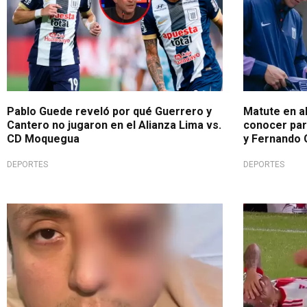
Pablo Guede reveló por qué Guerrero y
Matute en al
Cantero no jugaron en el Alianza Lima vs.
conocer par
CD Moquegua
y Fernando 
DEPORTES
DEPORTES
España
Equipo arge