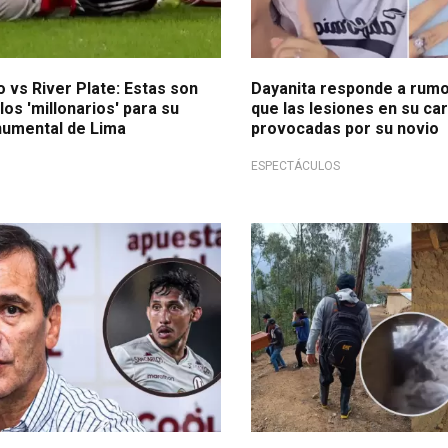
o vs River Plate: Estas son
Dayanita responde a rumo
los 'millonarios' para su
que las lesiones en su ca
onumental de Lima
provocadas por su novio
ESPECTÁCULOS
ó de la 'U'?
Importante