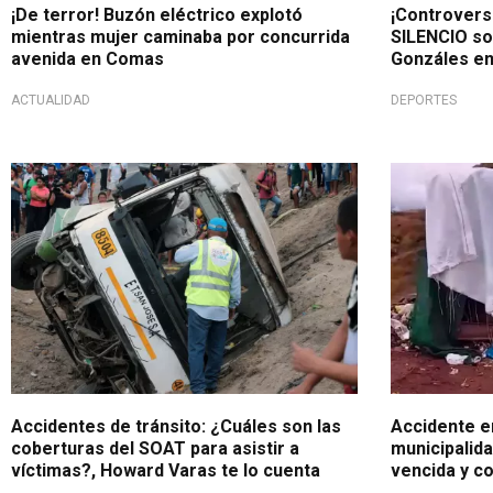
¡De terror! Buzón eléctrico explotó
¡Controvers
mientras mujer caminaba por concurrida
SILENCIO sob
avenida en Comas
Gonzáles en
ACTUALIDAD
DEPORTES
Importante
Administraci
Accidentes de tránsito: ¿Cuáles son las
Accidente e
coberturas del SOAT para asistir a
municipalida
víctimas?, Howard Varas te lo cuenta
vencida y co