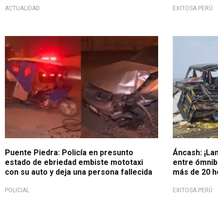
ACTUALIDAD
EXITOSA PERÚ
Lamentable siniestro
Choquel mor
Puente Piedra: Policía en presunto
Áncash: ¡La
estado de ebriedad embiste mototaxi
entre ómnibu
con su auto y deja una persona fallecida
más de 20 h
POLICIAL
EXITOSA PERÚ