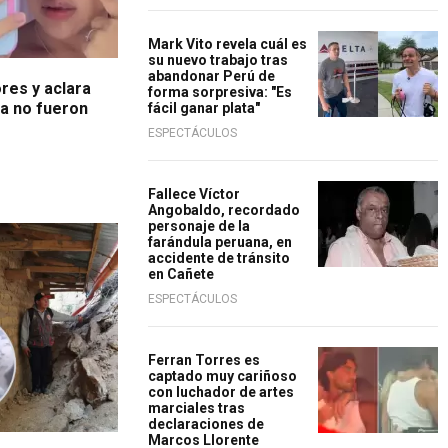
Mark Vito revela cuál es
su nuevo trabajo tras
abandonar Perú de
res y aclara
forma sorpresiva: "Es
ra no fueron
fácil ganar plata"
ESPECTÁCULOS
Fallece Víctor
Angobaldo, recordado
personaje de la
farándula peruana, en
accidente de tránsito
en Cañete
ESPECTÁCULOS
Ferran Torres es
captado muy cariñoso
con luchador de artes
marciales tras
declaraciones de
Marcos Llorente