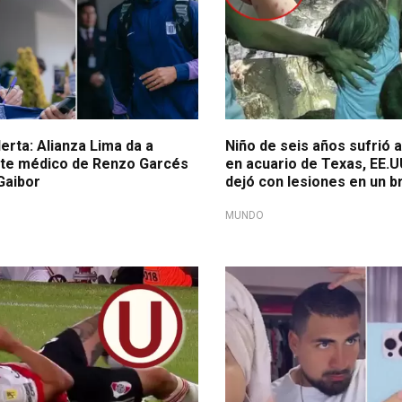
erta: Alianza Lima da a
Niño de seis años sufrió 
te médico de Renzo Garcés
en acuario de Texas, EE.U
Gaibor
dejó con lesiones en un b
MUNDO
ntino diezmado
Todo explicado