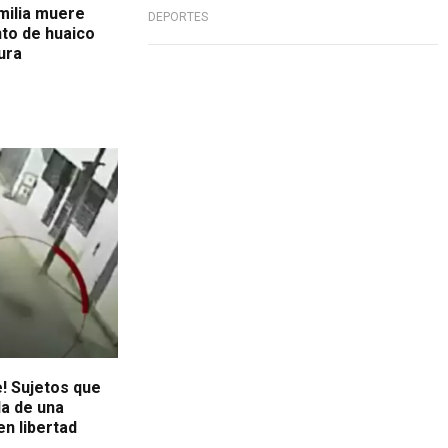
milia muere
DEPORTES
nto de huaico
iura
e! Sujetos que
a de una
n libertad