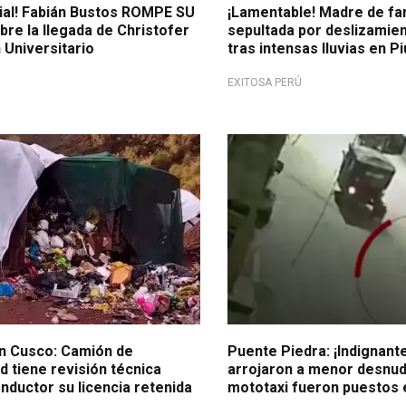
ial! Fabián Bustos ROMPE SU
¡Lamentable! Madre de fa
re la llegada de Christofer
sepultada por deslizamie
 Universitario
tras intensas lluvias en P
EXITOSA PERÚ
ón municipal
Importante
n Cusco: Camión de
Puente Piedra: ¡Indignant
d tiene revisión técnica
arrojaron a menor desnud
nductor su licencia retenida
mototaxi fueron puestos e