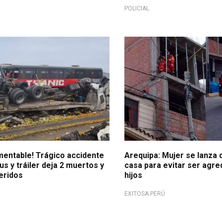
POLICIAL
tal
Mujer no denunció a sus hijos
mentable! Trágico accidente
Arequipa: Mujer se lanza 
s y tráiler deja 2 muertos y
casa para evitar ser agre
eridos
hijos
EXITOSA PERÚ