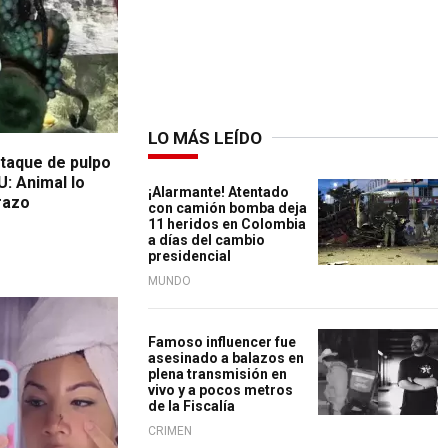
LO MÁS LEÍDO
ataque de pulpo
U: Animal lo
¡Alarmante! Atentado
razo
con camión bomba deja
11 heridos en Colombia
a días del cambio
presidencial
MUNDO
Famoso influencer fue
asesinado a balazos en
plena transmisión en
vivo y a pocos metros
de la Fiscalía
CRIMEN