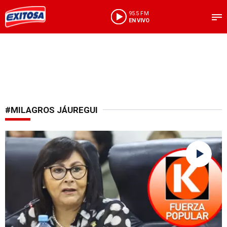
95.5 FM
EN VIVO
#MILAGROS JÁUREGUI
Ante triunfo del partido