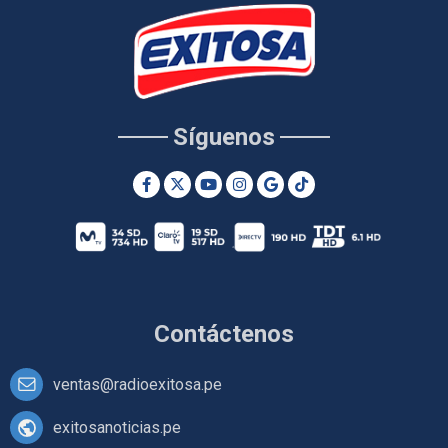
Síguenos
Contáctenos
ventas@radioexitosa.pe
exitosanoticias.pe