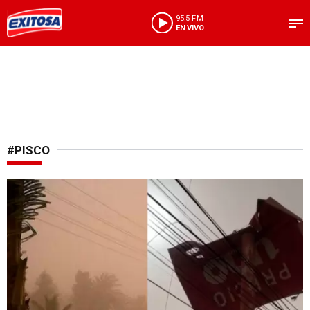
95.5 FM
EN VIVO
#PISCO
Fenómeno meteorológico