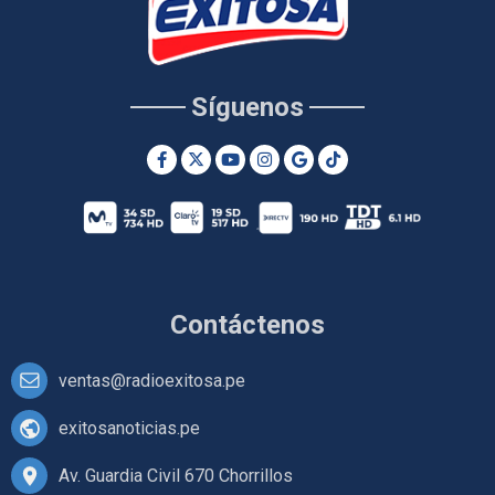
Síguenos
Contáctenos
ventas@radioexitosa.pe
exitosanoticias.pe
Av. Guardia Civil 670 Chorrillos