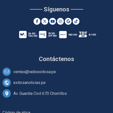
Síguenos
Contáctenos
ventas@radioexitosa.pe
exitosanoticias.pe
Av. Guardia Civil 670 Chorrillos
Código de ética