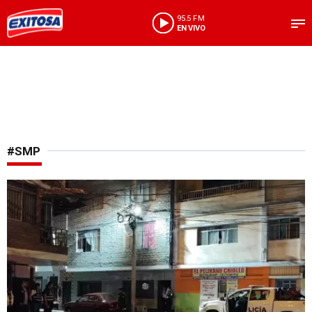
95.5 FM
EN VIVO
#SMP
Terrible asesinato