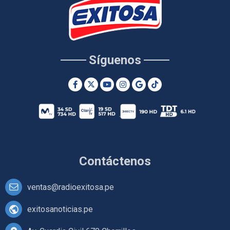
Síguenos
Contáctenos
ventas@radioexitosa.pe
exitosanoticias.pe