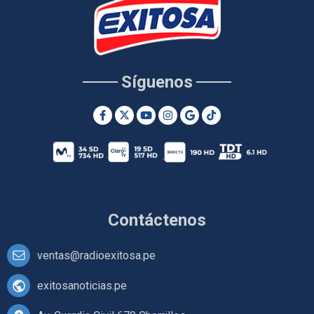
Síguenos
Contáctenos
ventas@radioexitosa.pe
exitosanoticias.pe