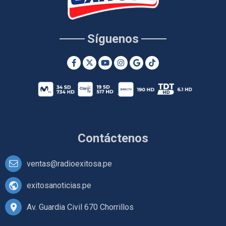
Síguenos
Contáctenos
ventas@radioexitosa.pe
exitosanoticias.pe
Av. Guardia Civil 670 Chorrillos