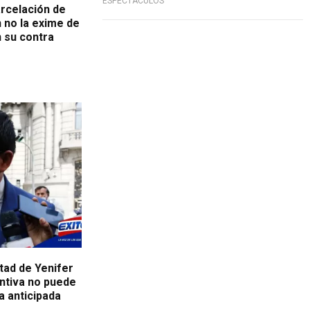
ESPECTÁCULOS
arcelación de
 no la exime de
n su contra
rtad de Yenifer
entiva no puede
 anticipada