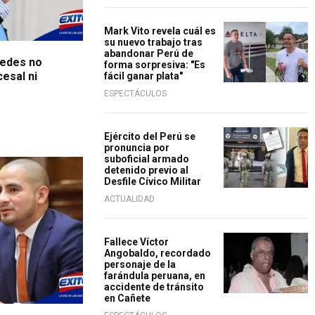
Mark Vito revela cuál es
su nuevo trabajo tras
abandonar Perú de
redes no
forma sorpresiva: "Es
esal ni
fácil ganar plata"
ESPECTÁCULOS
Ejército del Perú se
pronuncia por
suboficial armado
detenido previo al
Desfile Cívico Militar
ACTUALIDAD
Fallece Víctor
Angobaldo, recordado
personaje de la
farándula peruana, en
accidente de tránsito
en Cañete