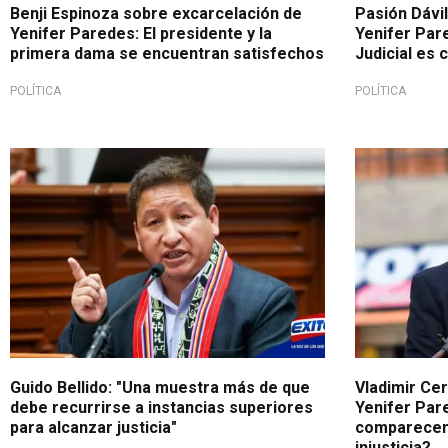
Benji Espinoza sobre excarcelación de
Pasión Dávi
Yenifer Paredes: El presidente y la
Yenifer Par
primera dama se encuentran satisfechos
Judicial es 
POLÍTICA
POLÍTICA
Guido Bellido: "Una muestra más de que
Vladimir Ce
debe recurrirse a instancias superiores
Yenifer Par
para alcanzar justicia"
comparecenc
injusticia?