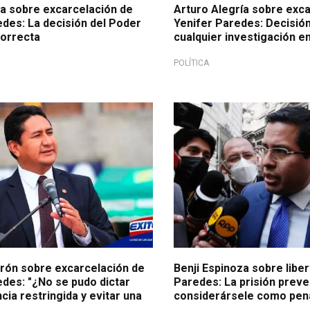
la sobre excarcelación de
Arturo Alegría sobre exc
edes: La decisión del Poder
Yenifer Paredes: Decisión
correcta
cualquier investigación e
POLÍTICA
rrón sobre excarcelación de
Benji Espinoza sobre libe
edes: "¿No se pudo dictar
Paredes: La prisión prev
ia restringida y evitar una
considerársele como pena