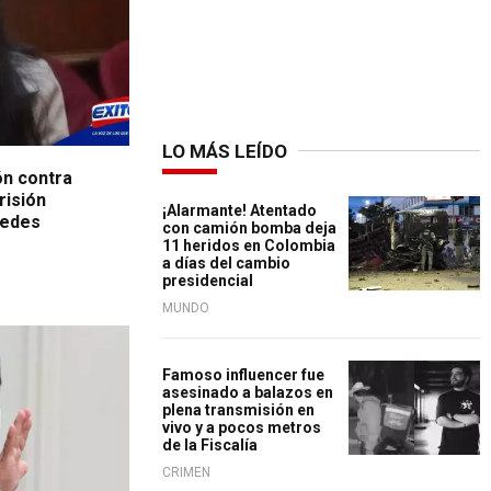
LO MÁS LEÍDO
ón contra
risión
¡Alarmante! Atentado
redes
con camión bomba deja
11 heridos en Colombia
a días del cambio
presidencial
MUNDO
Famoso influencer fue
asesinado a balazos en
plena transmisión en
vivo y a pocos metros
de la Fiscalía
CRIMEN