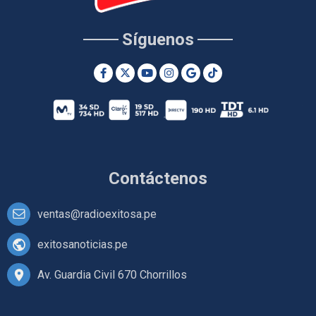
Síguenos
Contáctenos
ventas@radioexitosa.pe
exitosanoticias.pe
Av. Guardia Civil 670 Chorrillos