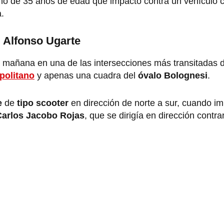
no de 35 años de edad que impactó contra un vehículo
a.
v. Alfonso Ugarte
a mañana en una de las intersecciones más transitadas 
politano
y apenas una cuadra del
óvalo Bolognesi
.
e
de
tipo scooter
en dirección de norte a sur, cuando im
arlos Jacobo Rojas
, que se dirigía en dirección contra