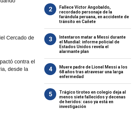
 cuando
Fallece Víctor Angobaldo,
2
recordado personaje de la
farándula peruana, en accidente de
tránsito en Cañete
del Cercado de
Intentaron matar a Messi durante
3
el Mundial: informe policial de
Estados Unidos revela el
alarmante plan
pactó contra el
Muere padre de Lionel Messi a los
4
ria, desde la
68 años tras atravesar una larga
enfermedad
Trágico tiroteo en colegio deja al
5
menos siete fallecidos y decenas
de heridos: caso ya está en
investigación