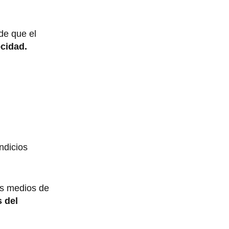
de que el
cidad.
ndicios
os medios de
 del