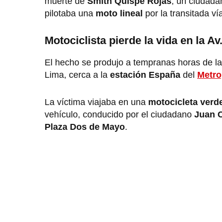
muerte de
Smith Quispe Rojas
, un ciudada
pilotaba una
moto lineal
por la transitada ví
Motociclista pierde la vida en la A
El hecho se produjo a tempranas horas de l
Lima, cerca a la
estación España
del
Metro
La víctima viajaba en una
motocicleta verd
vehículo, conducido por el ciudadano
Juan C
Plaza Dos de Mayo
.