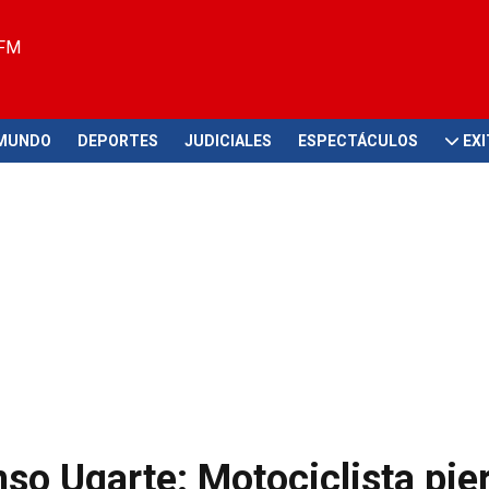
 FM
MUNDO
DEPORTES
JUDICIALES
ESPECTÁCULOS
EX
nso Ugarte: Motociclista pier