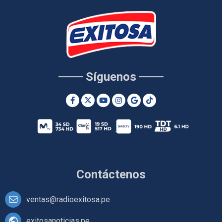
Síguenos
Contáctenos
ventas@radioexitosa.pe
exitosanoticias.pe