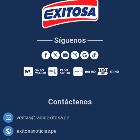
Síguenos
Contáctenos
ventas@radioexitosa.pe
exitosanoticias.pe