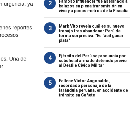
Famoso influencer fue asesinado a
2
on urgencia, ya
balazos en plena transmisión en
vivo y a pocos metros de la Fiscalía
Mark Vito revela cuál es su nuevo
3
ienes reportes
trabajo tras abandonar Perú de
procesos
forma sorpresiva: "Es fácil ganar
plata"
Ejército del Perú se pronuncia por
4
ones. Una de
suboficial armado detenido previo
al Desfile Cívico Militar
er
Fallece Víctor Angobaldo,
5
recordado personaje de la
farándula peruana, en accidente de
tránsito en Cañete