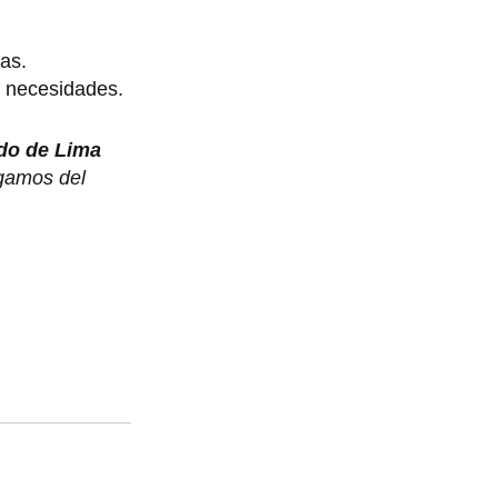
as.
s necesidades.
do de Lima
ngamos del