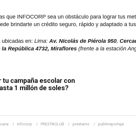
as que INFOCORP sea un obstáculo para lograr tus met
de brindarte un crédito seguro, rápido y adaptado a tu
s ubicadas en:
Lima:
Av. Nicolás de Piérola 950
,
Cerca
e la República 4732, Miraflores
(frente a la estación A
 tu campaña escolar con
sta 1 millón de soles?
caria
Infocorp
PRESTACLUB
prestamo
publirreportaje