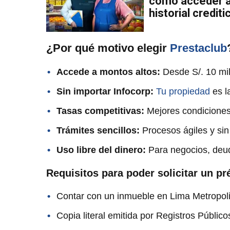
cómo acceder a 
historial crediti
¿Por qué motivo elegir
Prestaclub
Accede a montos altos:
Desde S/. 10 mil 
Sin importar Infocorp:
Tu propiedad
es l
Tasas competitivas:
Mejores condiciones 
Trámites sencillos:
Procesos ágiles y sin
Uso libre del dinero:
Para negocios, deu
Requisitos para poder solicitar un p
Contar con un inmueble en Lima Metropolit
Copia literal emitida por Registros Públic