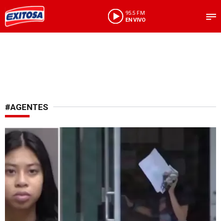
95.5 FM
EN VIVO
#AGENTES
Enfrentaba cargos de homicidio agravado