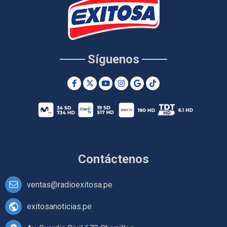
Síguenos
Contáctenos
ventas@radioexitosa.pe
exitosanoticias.pe