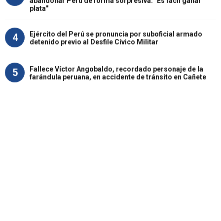
abandonar Perú de forma sorpresiva: "Es fácil ganar
plata"
Ejército del Perú se pronuncia por suboficial armado
4
detenido previo al Desfile Cívico Militar
Fallece Víctor Angobaldo, recordado personaje de la
5
farándula peruana, en accidente de tránsito en Cañete