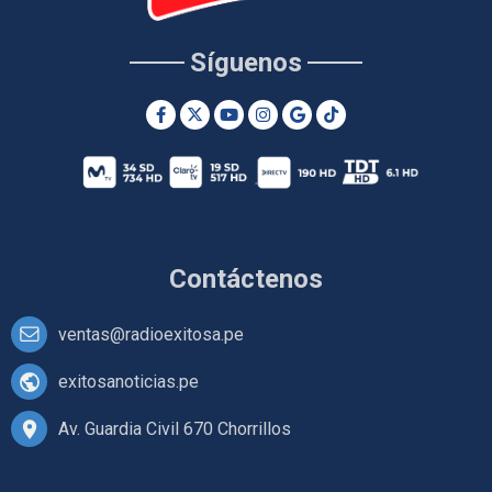
Síguenos
Contáctenos
ventas@radioexitosa.pe
exitosanoticias.pe
Av. Guardia Civil 670 Chorrillos