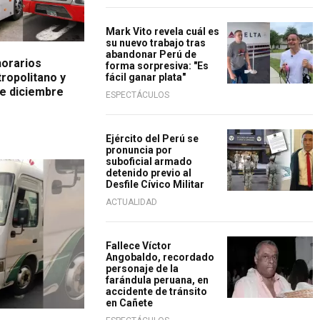
Mark Vito revela cuál es
su nuevo trabajo tras
abandonar Perú de
horarios
forma sorpresiva: "Es
ropolitano y
fácil ganar plata"
de diciembre
ESPECTÁCULOS
Ejército del Perú se
pronuncia por
suboficial armado
detenido previo al
Desfile Cívico Militar
ACTUALIDAD
Fallece Víctor
Angobaldo, recordado
personaje de la
farándula peruana, en
accidente de tránsito
en Cañete