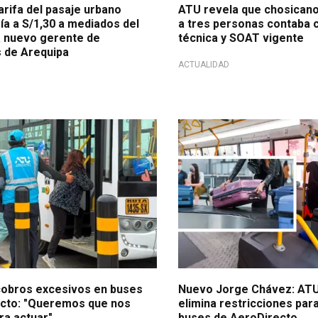
arifa del pasaje urbano
ATU revela que chosicano
ía a S/1,30 a mediados del
a tres personas contaba 
a nuevo gerente de
técnica y SOAT vigente
 de Arequipa
ACTUALIDAD
 a responsables
Gran noticia
obros excesivos en buses
Nuevo Jorge Chávez: ATU 
cto: "Queremos que nos
elimina restricciones par
ra actuar"
buses de AeroDirecto