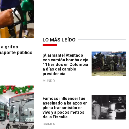
LO MÁS LEÍDO
 a grifos
nsporte público
¡Alarmante! Atentado
con camión bomba deja
11 heridos en Colombia
a días del cambio
presidencial
MUNDO
Famoso influencer fue
asesinado a balazos en
plena transmisión en
vivo y a pocos metros
de la Fiscalía
CRIMEN