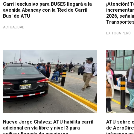
Carril exclusivo para BUSES llegará a la
¡Atención! T
avenida Abancay con la 'Red de Carril
incrementar
Bus' de ATU
2026, señal
Transportes
ACTUALIDAD
EXITOSA PERÚ
Para mejorar el tránsito
Sancionarán
Nuevo Jorge Chávez: ATU habilita carril
ATU sobre c
adicional en vía libre y nivel 3 para
de AeroDire
agilizar llegada de pasajeros
informen pa