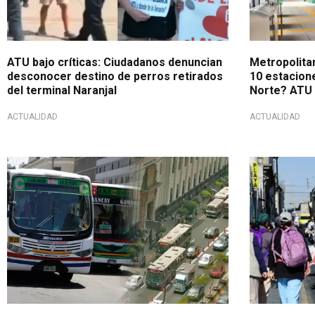
ATU bajo críticas: Ciudadanos denuncian
Metropolita
desconocer destino de perros retirados
10 estacion
del terminal Naranjal
Norte? ATU 
ACTUALIDAD
ACTUALIDAD
¿Reduciría el tráfico?
Incremento 