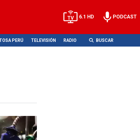
6.1 HD
PODCAST
ITOSA PERÚ
TELEVISIÓN
RADIO
BUSCAR
n