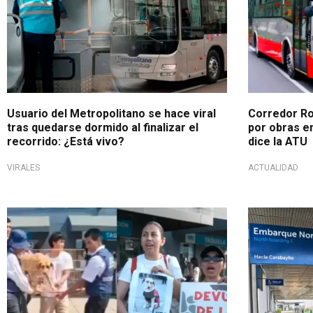
Usuario del Metropolitano se hace viral
Corredor Ro
tras quedarse dormido al finalizar el
por obras en
recorrido: ¿Está vivo?
dice la ATU
VIRALES
ACTUALIDAD
Traslado de canes
Siguen sin o