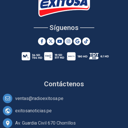
Síguenos
Contáctenos
ventas@radioexitosa.pe
exitosanoticias.pe
Av. Guardia Civil 670 Chorrillos