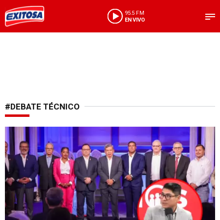
95.5 FM
EN VIVO
#DEBATE TÉCNICO
Percepciones tras choque técnico