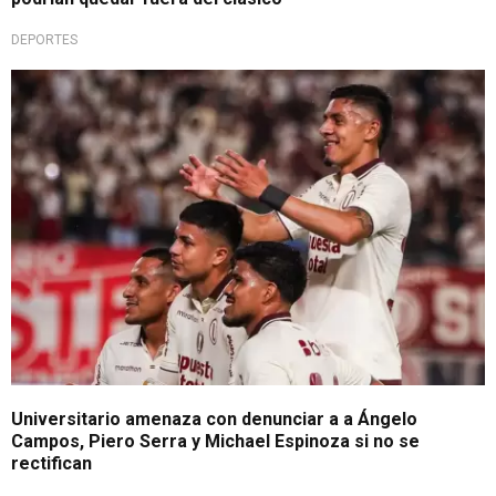
DEPORTES
Polémica
Universitario amenaza con denunciar a a Ángelo
Campos, Piero Serra y Michael Espinoza si no se
rectifican