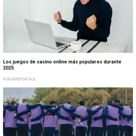
Los juegos de casino online más populares durante
2025
PUBLIRREPORTAJE
Importante aclaración