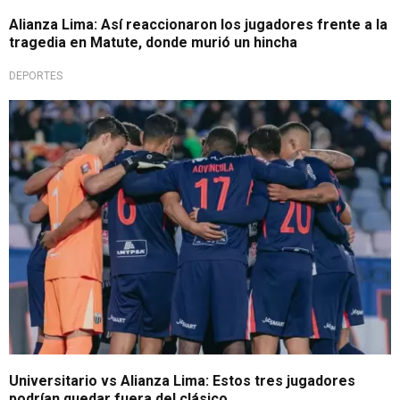
Alianza Lima: Así reaccionaron los jugadores frente a la
tragedia en Matute, donde murió un hincha
DEPORTES
Preocupación en Matute
Universitario vs Alianza Lima: Estos tres jugadores
podrían quedar fuera del clásico