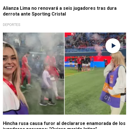
Alianza Lima no renovará a seis jugadores tras dura
derrota ante Sporting Cristal
DEPORTES
¡Flechada!
Hincha rusa causa furor al declararse enamorada de los