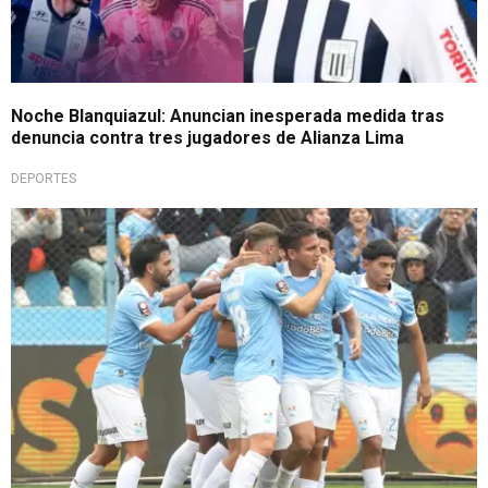
Noche Blanquiazul: Anuncian inesperada medida tras
denuncia contra tres jugadores de Alianza Lima
DEPORTES
No les renovaron