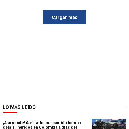
Cargar más
LO MÁS LEÍDO
¡Alarmante! Atentado con camión bomba
deja 11 heridos en Colombia a días del