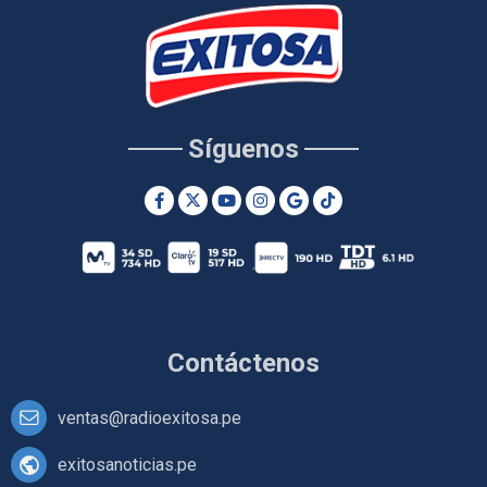
Síguenos
Contáctenos
ventas@radioexitosa.pe
exitosanoticias.pe