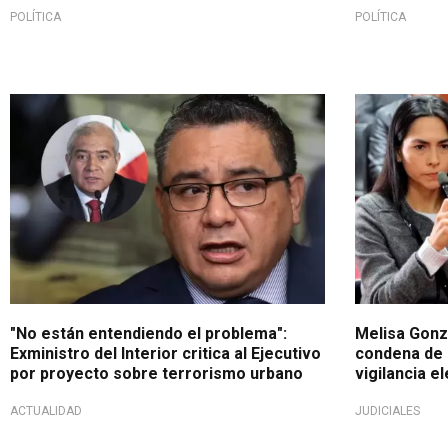
POLÍTICA
POLÍTICA
No es el camino
Sentenciada 
"No están entendiendo el problema":
Melisa Gonzá
Exministro del Interior critica al Ejecutivo
condena de 
por proyecto sobre terrorismo urbano
vigilancia e
ACTUALIDAD
JUDICIALES