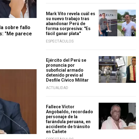
Mark Vito revela cuál es
su nuevo trabajo tras
abandonar Perú de
a sobre fallo
forma sorpresiva: "Es
es: "Me parece
fácil ganar plata"
ESPECTÁCULOS
Ejército del Perú se
pronuncia por
suboficial armado
detenido previo al
Desfile Cívico Militar
ACTUALIDAD
Fallece Víctor
Angobaldo, recordado
personaje de la
farándula peruana, en
accidente de tránsito
en Cañete