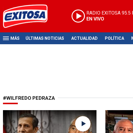
RADIO EXITOSA
95.5
EN VIVO
MÁS
ÚLTIMAS NOTICIAS
ACTUALIDAD
POLÍTICA
#WILFREDO PEDRAZA
Libertad en un corto plazo
Crisis carcel