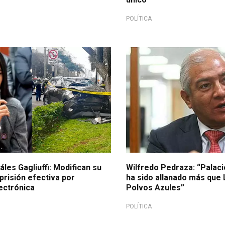
POLÍTICA
por accidente en Javier Padro
les Gagliuffi: Modifican su
Wilfredo Pedraza: “Palac
prisión efectiva por
ha sido allanado más que 
lectrónica
Polvos Azules”
POLÍTICA