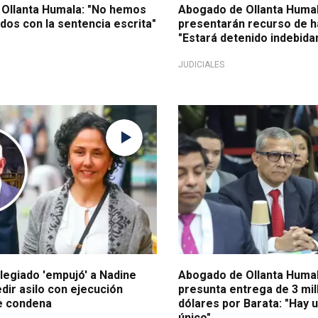
Ollanta Humala: "No hemos
Abogado de Ollanta Humal
ados con la sentencia escrita"
presentarán recurso de h
"Estará detenido indebid
JUDICIALES
Ollanta Humala
Descarta pruebas contundent
legiado 'empujó' a Nadine
Abogado de Ollanta Huma
dir asilo con ejecución
presunta entrega de 3 mi
e condena
dólares por Barata: "Hay 
único"