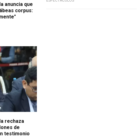
ESPECTÁCULOS
a anuncia que
ábeas corpus:
amente"
es
la rechaza
llones de
un testimonio