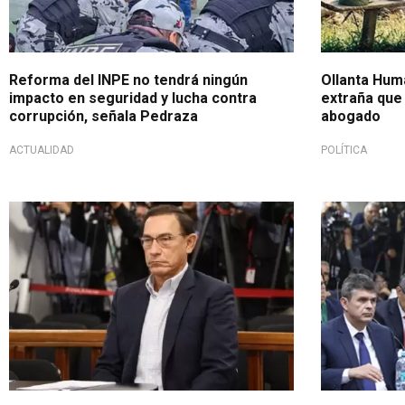
Reforma del INPE no tendrá ningún
Ollanta Hum
impacto en seguridad y lucha contra
extraña que 
corrupción, señala Pedraza
abogado
ACTUALIDAD
POLÍTICA
No pasará nada
Condena fue 