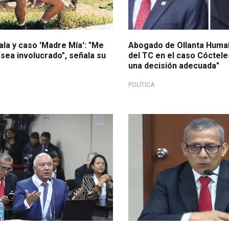
ala y caso 'Madre Mía': "Me
Abogado de Ollanta Humal
sea involucrado", señala su
del TC en el caso Cóctel
una decisión adecuada"
POLÍTICA
por lavado de activos
Tras sentencia del PJ