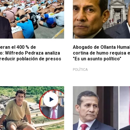
eran el 400 % de
Abogado de Ollanta Humala
o: Wilfredo Pedraza analiza
cortina de humo requisa e
 reducir población de presos
"Es un asunto político"
POLÍTICA
absuelto
¿Precedente para Humala?