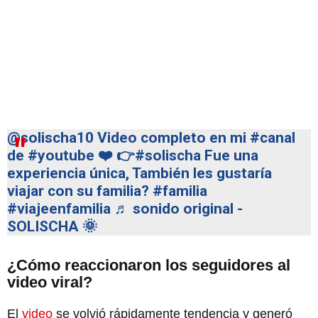
@solischa10
Video completo en mi
#canal
de
#youtube
❤️ 👉
#solischa
Fue una
experiencia única, También les gustaría
viajar con su familia?
#familia
#viajeenfamilia
♬ sonido original -
SOLISCHA 🌞
¿Cómo reaccionaron los seguidores al
video viral?
El
video
se volvió rápidamente tendencia y generó