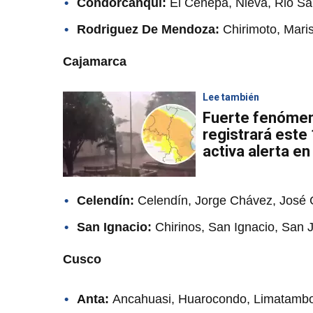
Condorcanqui:
El Cenepa, Nieva, Rio Sa
Rodriguez De Mendoza:
Chirimoto, Mari
Cajamarca
Lee también
Fuerte fenómen
registrará este 
activa alerta en
Celendín:
Celendín, Jorge Chávez, José 
San Ignacio:
Chirinos, San Ignacio, San 
Cusco
Anta:
Ancahuasi, Huarocondo, Limatamb