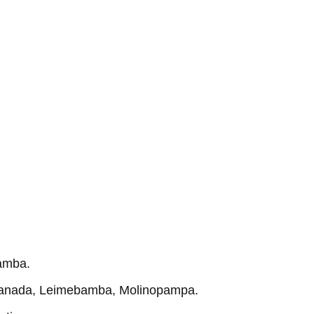
amba.
anada, Leimebamba, Molinopampa.