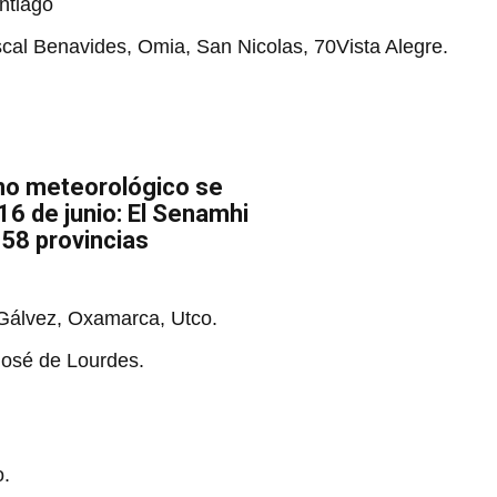
ntiago
scal Benavides, Omia, San Nicolas, 70Vista Alegre.
o meteorológico se
16 de junio: El Senamhi
 58 provincias
Gálvez, Oxamarca, Utco.
José de Lourdes.
o.