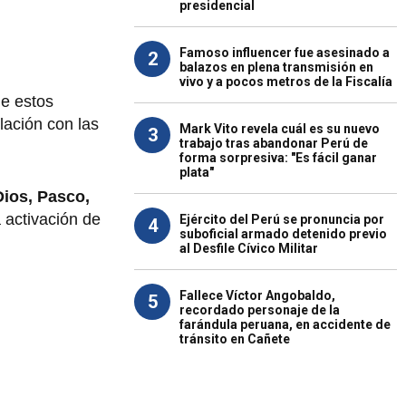
presidencial
Famoso influencer fue asesinado a
2
balazos en plena transmisión en
vivo y a pocos metros de la Fiscalía
ue estos
lación con las
Mark Vito revela cuál es su nuevo
3
trabajo tras abandonar Perú de
forma sorpresiva: "Es fácil ganar
plata"
ios, Pasco,
 activación de
Ejército del Perú se pronuncia por
4
suboficial armado detenido previo
al Desfile Cívico Militar
Fallece Víctor Angobaldo,
5
recordado personaje de la
farándula peruana, en accidente de
tránsito en Cañete