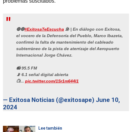
problemas suscitados.
🔴🔵
#ExitosaTeEscucha
🎤 | En diálogo con Exitosa,
el vocero de la Defensoría del Pueblo, Marco Ibazeta,
confirmó la falta de mantenimiento del cableado
subterráneo de la pista de aterrizaje del Aeropuerto
Internacional Jorge Chávez.
📻 95.5 FM
📡 6.1 señal digital abierta
📺...
pic.twitter.com/1Sr1m644I1
— Exitosa Noticias (@exitosape)
June 10,
2024
Lee también