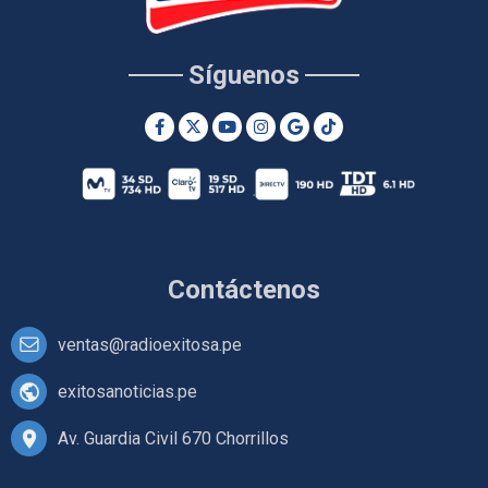
Síguenos
Contáctenos
ventas@radioexitosa.pe
exitosanoticias.pe
Av. Guardia Civil 670 Chorrillos