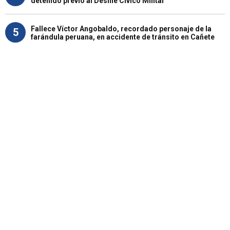
detenido previo al Desfile Cívico Militar
Fallece Víctor Angobaldo, recordado personaje de la
5
farándula peruana, en accidente de tránsito en Cañete