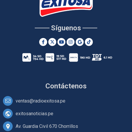
Síguenos
Contáctenos
ventas@radioexitosa.pe
exitosanoticias.pe
Av. Guardia Civil 670 Chorrillos