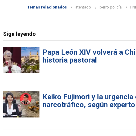
Temas relacionados
atentado
perro policía
PN
Siga leyendo
Papa León XIV volverá a Chi
historia pastoral
Keiko Fujimori y la urgencia 
narcotráfico, según experto