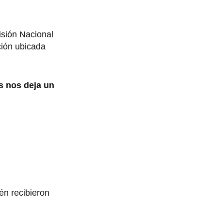
isión Nacional
ción ubicada
s nos deja un
én recibieron