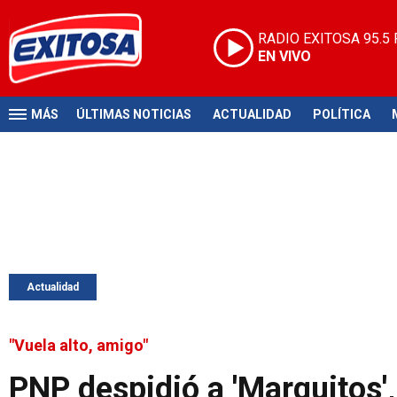
RADIO EXITOSA
95.5
EN VIVO
MÁS
ÚLTIMAS NOTICIAS
ACTUALIDAD
POLÍTICA
Actualidad
"Vuela alto, amigo"
PNP despidió a 'Marquitos',