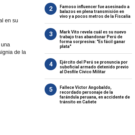
Famoso influencer fue asesinado a
2
balazos en plena transmisión en
vivo y a pocos metros de la Fiscalía
ial en su
Mark Vito revela cuál es su nuevo
3
trabajo tras abandonar Perú de
forma sorpresiva: "Es fácil ganar
n una
plata"
ignia de la
Ejército del Perú se pronuncia por
4
suboficial armado detenido previo
al Desfile Cívico Militar
Fallece Víctor Angobaldo,
5
recordado personaje de la
farándula peruana, en accidente de
tránsito en Cañete