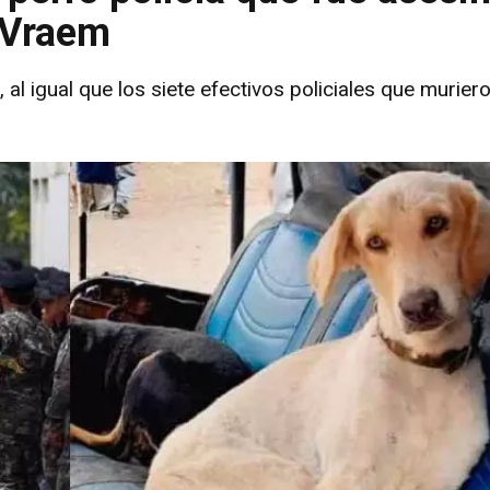
l Vraem
al igual que los siete efectivos policiales que murier