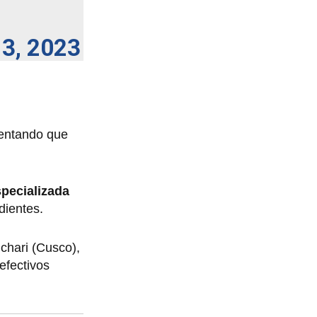
13, 2023
tentando que
specializada
dientes.
ichari (Cusco),
efectivos