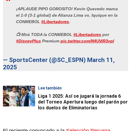
¡APLAUDE PIPO GOROSITO! Kevin Quevedo marca
el 1-0 (3-1 global) de Alianza Lima vs. Iquique en la
CONMEBOL
#Libertadores
.
📺 Mirá TODA la CONMEBOL
#Libertadores
por
#DisneyPlus
Premium
pic.twitter.com/N4UViR3vpI
— SportsCenter (@SC_ESPN)
March 11,
2025
Lee también
Liga 1 2025: Así se jugará la jornada 6
del Torneo Apertura luego del parón por
los duelos de Eliminatorias
El reciente convocado a la
Selección Peruana