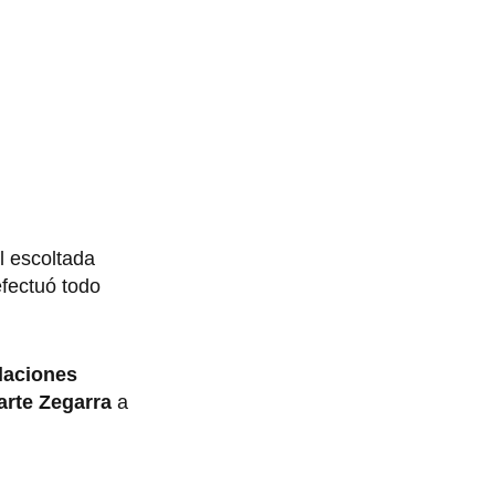
al escoltada
efectuó todo
laciones
arte Zegarra
a