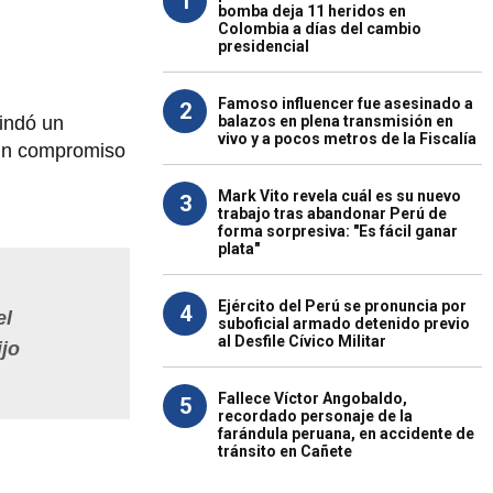
1
bomba deja 11 heridos en
Colombia a días del cambio
presidencial
Famoso influencer fue asesinado a
2
balazos en plena transmisión en
rindó un
vivo y a pocos metros de la Fiscalía
un compromiso
Mark Vito revela cuál es su nuevo
3
trabajo tras abandonar Perú de
forma sorpresiva: "Es fácil ganar
plata"
Ejército del Perú se pronuncia por
4
el
suboficial armado detenido previo
al Desfile Cívico Militar
ijo
Fallece Víctor Angobaldo,
5
recordado personaje de la
farándula peruana, en accidente de
tránsito en Cañete