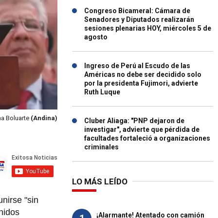
Congreso Bicameral: Cámara de
Senadores y Diputados realizarán
sesiones plenarias HOY, miércoles 5 de
agosto
Ingreso de Perú al Escudo de las
Américas no debe ser decidido solo
por la presidenta Fujimori, advierte
Ruth Luque
na Boluarte
(Andina)
Cluber Aliaga: "PNP dejaron de
investigar", advierte que pérdida de
facultades fortaleció a organizaciones
criminales
LO MÁS LEÍDO
unirse "sin
unidos
¡Alarmante! Atentado con camión