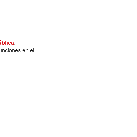
blica
.
unciones en el