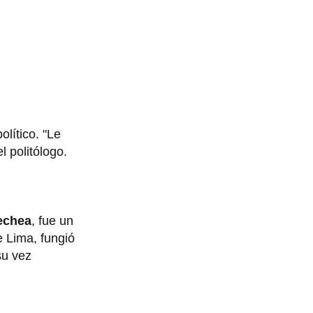
lítico. "Le
el politólogo.
echea
, fue un
e Lima, fungió
su vez