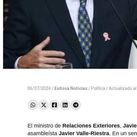
06/07/2024 /
Exitosa Noticias
/
Política
/ Actualizado a
El ministro de
Relaciones Exteriores
,
Javi
asambleísta
Javier Valle-Riestra
. En un sen