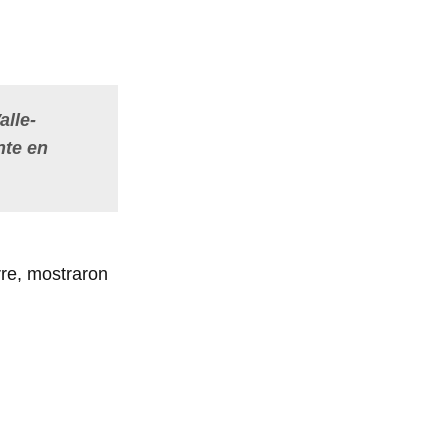
alle-
nte en
rre, mostraron