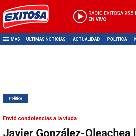
RADIO EXITOSA
95.5
EN VIVO
MÁS
ÚLTIMAS NOTICIAS
ACTUALIDAD
POLÍTICA
Política
Envió condolencias a la viuda
Javier González-Oleachea l