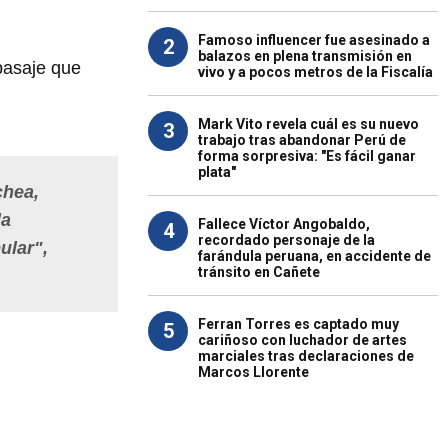
Famoso influencer fue asesinado a
2
balazos en plena transmisión en
pasaje que
vivo y a pocos metros de la Fiscalía
Mark Vito revela cuál es su nuevo
3
trabajo tras abandonar Perú de
forma sorpresiva: "Es fácil ganar
plata"
chea
,
la
Fallece Víctor Angobaldo,
4
recordado personaje de la
ular",
farándula peruana, en accidente de
tránsito en Cañete
Ferran Torres es captado muy
5
cariñoso con luchador de artes
marciales tras declaraciones de
Marcos Llorente