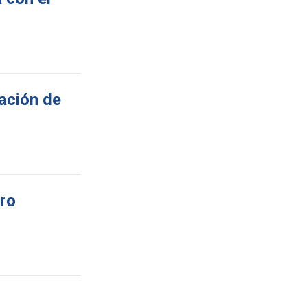
dación de
dro