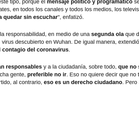
ste tipo, porque el
mensaje político y programático
se
ates, en todos los canales y todos los medios, los televi
a quedar sin escuchar
", enfatizó.
la responsabilidad, en medio de una
segunda ola
que d
 virus descubierto en Wuhan. De igual manera, extendi
l
contagio del coronavirus
.
an responsables
y a la ciudadanía, sobre todo,
que no
cha gente,
preferible no ir
. Eso no quiere decir que no 
ido, al contrario,
eso es un derecho ciudadano
. Pero