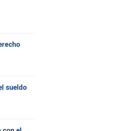
derecho
el sueldo
 con el