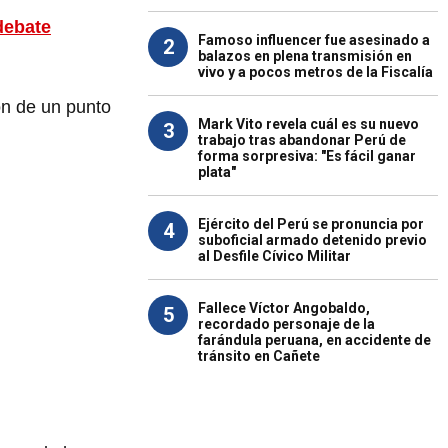
debate
Famoso influencer fue asesinado a
2
balazos en plena transmisión en
vivo y a pocos metros de la Fiscalía
ión de un punto
Mark Vito revela cuál es su nuevo
3
trabajo tras abandonar Perú de
forma sorpresiva: "Es fácil ganar
plata"
Ejército del Perú se pronuncia por
4
suboficial armado detenido previo
al Desfile Cívico Militar
Fallece Víctor Angobaldo,
5
recordado personaje de la
farándula peruana, en accidente de
tránsito en Cañete