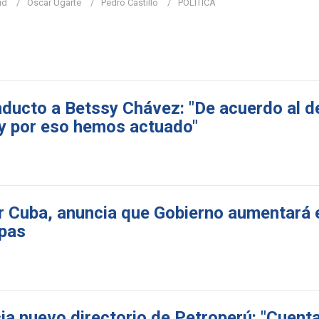
ud
Oscar Ugarte
Pedro Castillo
POLÍTICA
nducto a Betssy Chávez: "De acuerdo al 
 y por eso hemos actuado"
r Cuba, anuncia que Gobierno aumentará 
apas
a nuevo directorio de Petroperú: "Cuenta