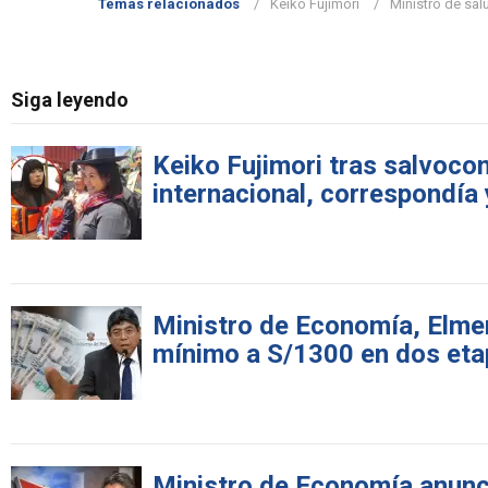
Temas relacionados
Keiko Fujimori
Ministro de sal
Siga leyendo
Keiko Fujimori tras salvoco
internacional, correspondía
Ministro de Economía, Elme
mínimo a S/1300 en dos et
Ministro de Economía anunci