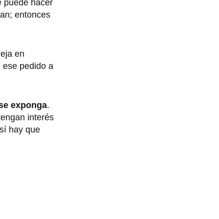
 puede hacer
san; entonces
eja en
ó ese pedido a
 se exponga
.
tengan interés
 sí hay que