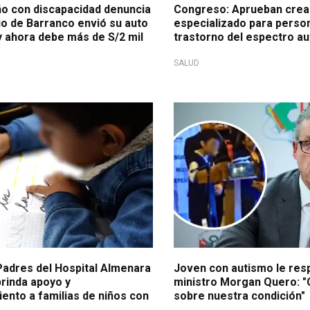
ño con discapacidad denuncia
Congreso: Aprueban crea
io de Barranco envió su auto
especializado para perso
y ahora debe más de S/2 mil
trastorno del espectro au
SALUD
va!
Tras polémico comentario
Padres del Hospital Almenara
Joven con autismo le res
brinda apoyo y
ministro Morgan Quero: 
nto a familias de niños con
sobre nuestra condición"