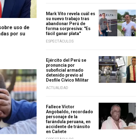
Mark Vito revela cuál es
su nuevo trabajo tras
abandonar Perú de
sobre uso de
forma sorpresiva: "Es
das por su
fácil ganar plata"
ESPECTÁCULOS
Ejército del Perú se
pronuncia por
suboficial armado
o en 60 días
detenido previo al
Desfile Cívico Militar
ACTUALIDAD
Fallece Víctor
Angobaldo, recordado
personaje de la
farándula peruana, en
accidente de tránsito
en Cañete