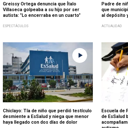
Greissy Ortega denuncia que Ítalo
Padre de ni
Villaseca golpeaba a su hijo por ser
que municip
autista: "Lo encerraba en un cuarto"
al depósito 
ESPECTÁCULOS
ACTUALIDAD
Tras un comunicado
¡Gran iniciati
Chiclayo: Tía de niño que perdió testículo
Escuela de 
desmiente a EsSalud y niega que menor
de EsSalud 
haya llegado con dos días de dolor
acompañamie
autismo