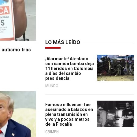
LO MÁS LEÍDO
n autismo tras
¡Alarmante! Atentado
con camión bomba deja
11 heridos en Colombia
a días del cambio
presidencial
MUNDO
Famoso influencer fue
asesinado a balazos en
plena transmisión en
vivo y a pocos metros
de la Fiscalía
CRIMEN