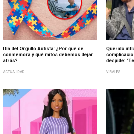
Día del Orgullo Autista: ¿Por qué se
Querido infl
conmemora y qué mitos debemos dejar
complicacio
atrás?
despide: "T
ACTUALIDAD
VIRALES
Diversidad real
Debate s