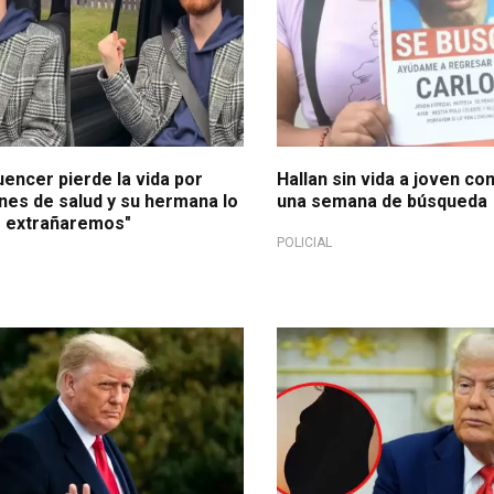
uencer pierde la vida por
Hallan sin vida a joven co
nes de salud y su hermana lo
una semana de búsqueda
e extrañaremos"
POLICIAL
obre inoculación de menores en
Polémico anuncio
EE.UU.