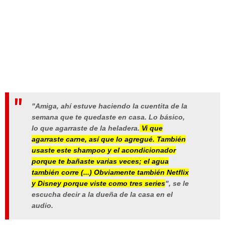
"Amiga, ahí estuve haciendo la cuentita de la
semana que te quedaste en casa. Lo básico,
lo que agarraste de la heladera.
Vi que
agarraste carne, así que lo agregué. También
usaste este shampoo y el acondicionador
porque te bañaste varias veces; el agua
también corre (...) Obviamente también Netflix
y Disney porque viste como tres series
"
, se le
escucha decir a la dueña de la casa en el
audio.