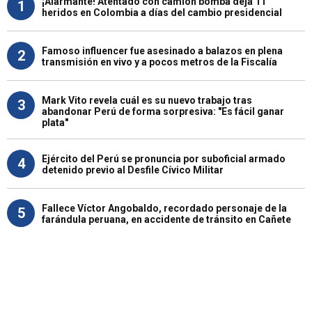
¡Alarmante! Atentado con camión bomba deja 11
1
heridos en Colombia a días del cambio presidencial
Famoso influencer fue asesinado a balazos en plena
2
transmisión en vivo y a pocos metros de la Fiscalía
Mark Vito revela cuál es su nuevo trabajo tras
3
abandonar Perú de forma sorpresiva: "Es fácil ganar
plata"
Ejército del Perú se pronuncia por suboficial armado
4
detenido previo al Desfile Cívico Militar
Fallece Víctor Angobaldo, recordado personaje de la
5
farándula peruana, en accidente de tránsito en Cañete