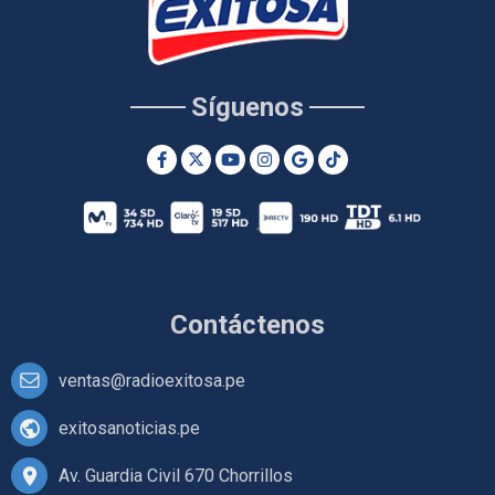
Síguenos
Contáctenos
ventas@radioexitosa.pe
exitosanoticias.pe
Av. Guardia Civil 670 Chorrillos