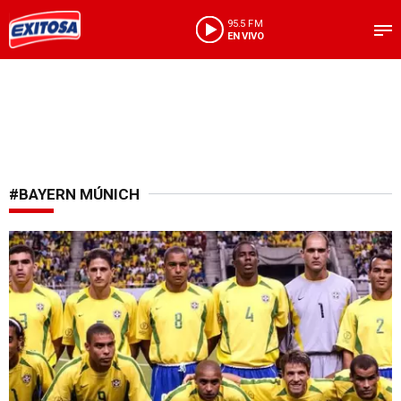
95.5 FM
EN VIVO
#BAYERN MÚNICH
Una lástima