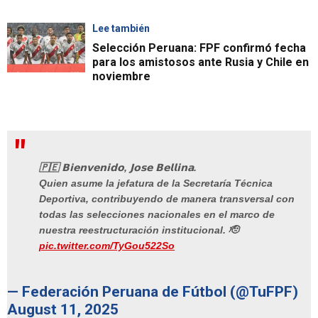
Lee también
Selección Peruana: FPF confirmó fecha
para los amistosos ante Rusia y Chile en
noviembre
🇵🇪 𝗕𝗶𝗲𝗻𝘃𝗲𝗻𝗶𝗱𝗼, 𝗝𝗼𝘀𝗲 𝗕𝗲𝗹𝗹𝗶𝗻𝗮.
Quien asume la jefatura de la Secretaría Técnica
Deportiva, contribuyendo de manera transversal con
todas las selecciones nacionales en el marco de
nuestra reestructuración institucional. 🫡
pic.twitter.com/TyGou522So
— Federación Peruana de Fútbol (@TuFPF)
August 11, 2025