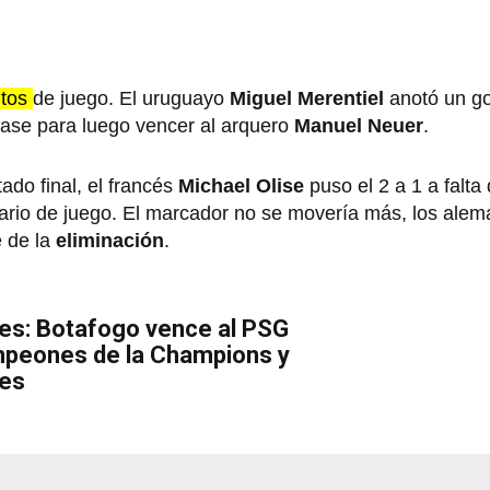
utos
de juego. El uruguayo
Miguel Merentiel
anotó un go
ase para luego vencer al arquero
Manuel Neuer
.
ado final, el francés
Michael Olise
puso el 2 a 1 a falta 
ario de juego. El marcador no se movería más, los ale
e de la
eliminación
.
bes: Botafogo vence al PSG
mpeones de la Champions y
res