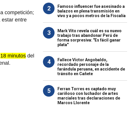
Famoso influencer fue asesinado a
2
balazos en plena transmisión en
la competición;
vivo y a pocos metros de la Fiscalía
 estar entre
Mark Vito revela cuál es su nuevo
3
trabajo tras abandonar Perú de
forma sorpresiva: "Es fácil ganar
plata"
s
18 minutos
del
Fallece Víctor Angobaldo,
4
enal.
recordado personaje de la
farándula peruana, en accidente de
tránsito en Cañete
Ferran Torres es captado muy
5
cariñoso con luchador de artes
marciales tras declaraciones de
Marcos Llorente