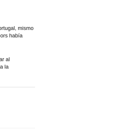
ortugal, mismo
iors había
ar al
a la