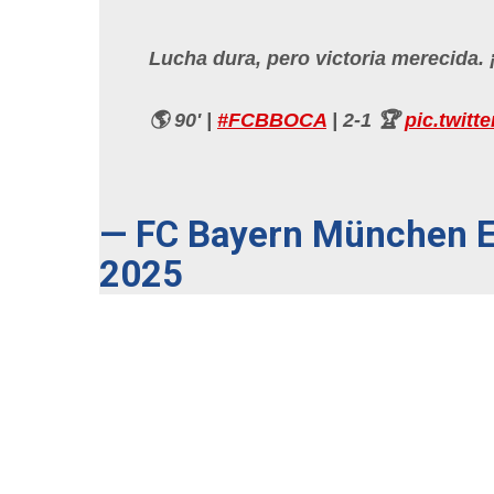
Lucha dura, pero victoria merecid
🌎 90' |
#FCBBOCA
| 2-1 🏆
pic.twitt
— FC Bayern München 
2025