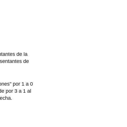
ntantes de la
esentantes de
nes" por 1 a 0
e por 3 a 1 al
fecha.