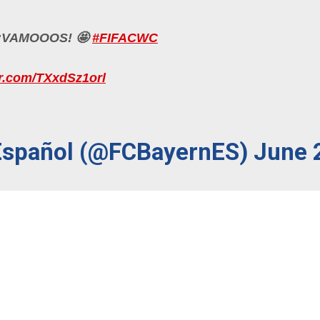
a. ¡VAMOOOS! 🤩
#FIFACWC
er.com/TXxdSz1orl
Español (@FCBayernES)
June 