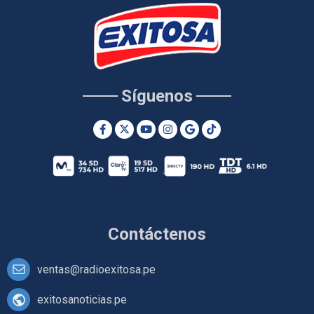
Síguenos
Contáctenos
ventas@radioexitosa.pe
exitosanoticias.pe