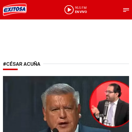
95.5 FM
EN VIVO
#CÉSAR ACUÑA
Antes de debate