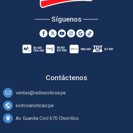
Síguenos
Contáctenos
ventas@radioexitosa.pe
exitosanoticias.pe
Av. Guardia Civil 670 Chorrillos