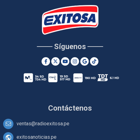
Síguenos
Contáctenos
ventas@radioexitosa.pe
exitosanoticias.pe