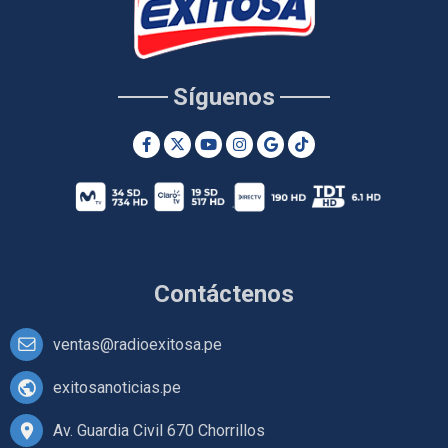
Síguenos
Contáctenos
ventas@radioexitosa.pe
exitosanoticias.pe
Av. Guardia Civil 670 Chorrillos