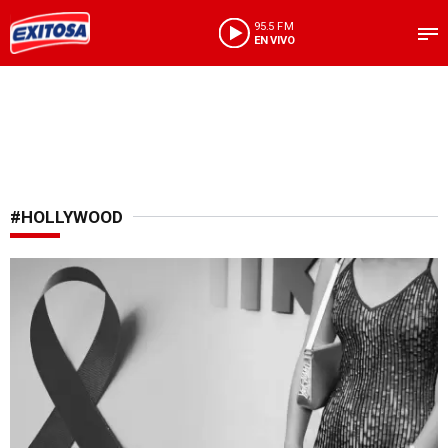
95.5 FM
EN VIVO
#HOLLYWOOD
Luto en el cine