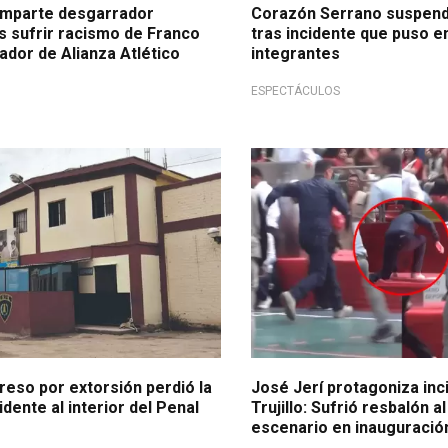
omparte desgarrador
Corazón Serrano suspend
s sufrir racismo de Franco
tras incidente que puso e
ador de Alianza Atlético
integrantes
ESPECTÁCULOS
idente
Perdió estabilidad
reso por extorsión perdió la
José Jerí protagoniza inc
idente al interior del Penal
Trujillo: Sufrió resbalón al
escenario en inauguració