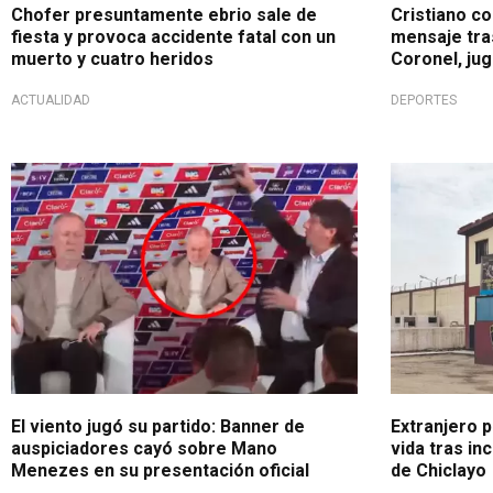
Chofer presuntamente ebrio sale de
Cristiano c
fiesta y provoca accidente fatal con un
mensaje tra
muerto y cuatro heridos
Coronel, jug
ACTUALIDAD
DEPORTES
Incidente en vivo
Confuso inc
El viento jugó su partido: Banner de
Extranjero p
auspiciadores cayó sobre Mano
vida tras inc
Menezes en su presentación oficial
de Chiclayo