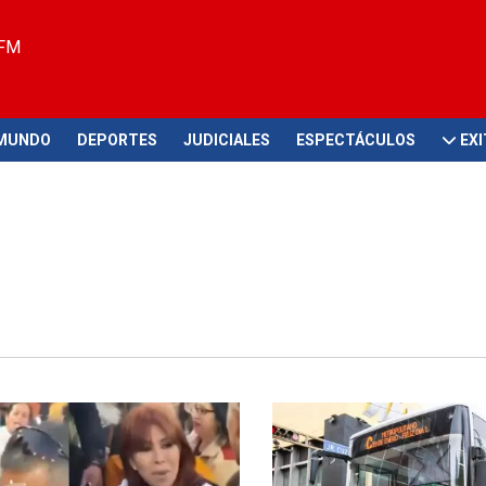
 FM
MUNDO
DEPORTES
JUDICIALES
ESPECTÁCULOS
EX
ó!
Esto se sabe