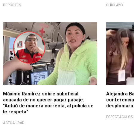
DEPORTES
CHICLAYO
En entrevista con Exitosa
Percance in
Máximo Ramírez sobre suboficial
Alejandra Ba
acusada de no querer pagar pasaje:
conferencia
"Actuó de manera correcta, al policía se
desplomara 
le respeta"
ESPECTÁCULOS
ACTUALIDAD