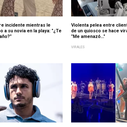
e incidente mientras le
Violenta pelea entre clie
o a su novia en la playa: "¿Te
de un quiosco se hace vir
baño?"
"Me amenazó..."
VIRALES
ilencio
Fans en shock