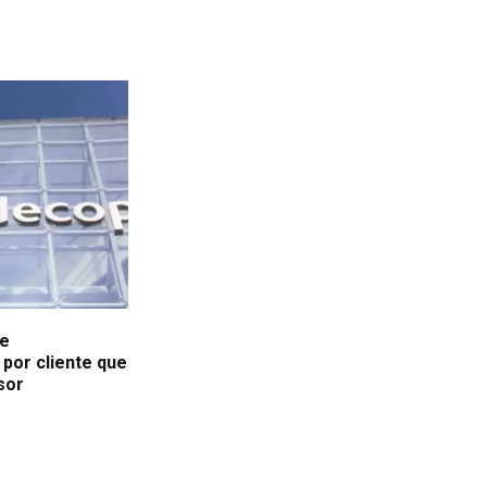
de
por cliente que
sor