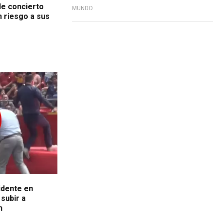
e concierto
MUNDO
n riesgo a sus
idente en
 subir a
n