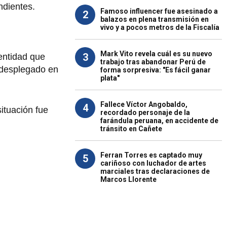
ndientes.
Famoso influencer fue asesinado a
2
balazos en plena transmisión en
vivo y a pocos metros de la Fiscalía
Mark Vito revela cuál es su nuevo
3
 entidad que
trabajo tras abandonar Perú de
d desplegado en
forma sorpresiva: "Es fácil ganar
plata"
Fallece Víctor Angobaldo,
4
ituación fue
recordado personaje de la
farándula peruana, en accidente de
tránsito en Cañete
Ferran Torres es captado muy
5
cariñoso con luchador de artes
marciales tras declaraciones de
Marcos Llorente