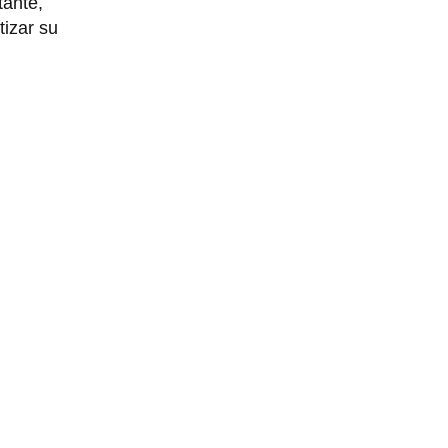
tante,
izar su