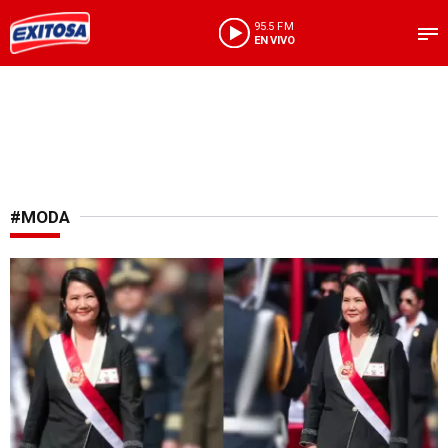
95.5 FM
EN VIVO
#MODA
Apuesta por la moda peruana