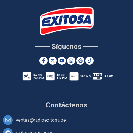
Síguenos
Contáctenos
ventas@radioexitosa.pe
exitosanoticias.pe